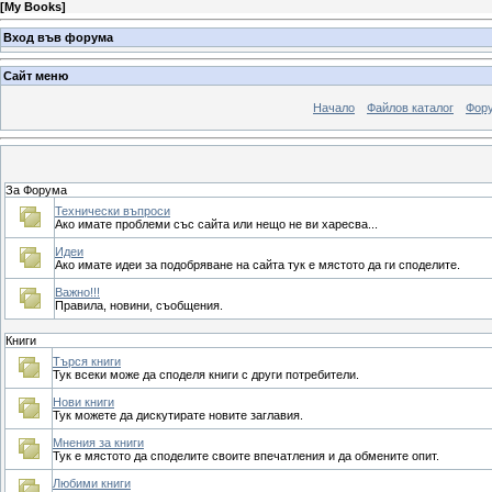
[
My Books
]
Вход във форума
Сайт меню
Начало
Файлов каталог
Фор
За Форума
Технически въпроси
Ако имате проблеми със сайта или нещо не ви харесва...
Идеи
Ако имате идеи за подобряване на сайта тук е мястото да ги споделите.
Важно!!!
Правила, новини, съобщения.
Книги
Търся книги
Тук всеки може да споделя книги с други потребители.
Нови книги
Тук можете да дискутирате новите заглавия.
Мнения за книги
Тук е мястото да споделите своите впечатления и да обмените опит.
Любими книги