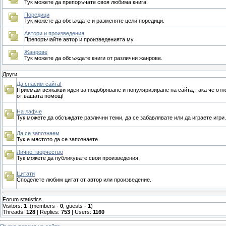
Тук можете да препоръчате своя любима книга.
Поредици
Тук можете да обсъждате и разменяте цели поредици.
Автори и произведения
Препоръчайте автор и произведенията му.
Жанрове
Тук можете да обсъждате книги от различни жанрове.
Други
Да спасим сайта!
Приемам всякакви идеи за подобряване и популяризиране на сайта, така че от
от вашата помощ!
На лафче
Тук можете да обсъждате различни теми, да се забавлявате или да играете игри.
Да се запознаем
Тук е мястото да се запознаете.
Лично творчество
Тук можете да публикувате свои произведения.
Цитати
Споделете любим цитат от автор или произведение.
Forum statistics
Visitors:
1
(members -
0
, guests -
1
)
Threads:
128
| Replies:
753
| Users:
1160