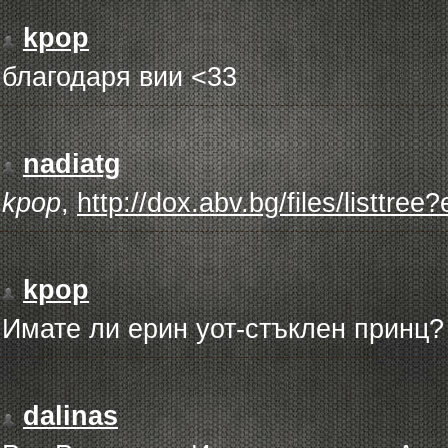
kpop
благодаря вии <33
nadiatg
kpop
,
http://dox.abv.bg/files/listtre
kpop
Имате ли ерин уот-стъклен принц?
dalinas