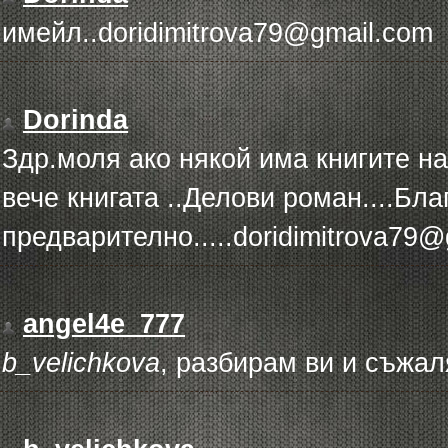
имейл..doridimitrova79@gmail.com
Dorinda
Здр.моля ако някой има книгите н
вече книгата ..Делови роман....Бла
предварително.....doridimitrova79
angel4e_777
b_velichkova
, разбирам ви и съжал