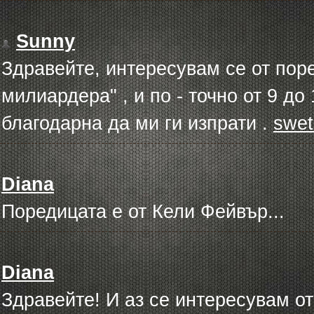
Sunny
Здравейте, интересувам се от пор
милиардера" , и по - точно от 9 до
благодарна да ми ги изпрати .
swet
Diana
Поредицата е от Кели Фейвър...
Diana
Здравейте! И аз се интересувам о