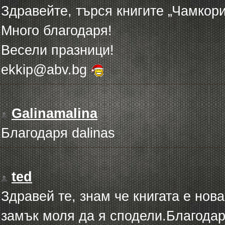
Здравейте, търся книгите „Чамкори
Много благодаря!
Весели празници!
ekkip@abv.bg
Galinamalina
Благодаря dalinas
ted
Здравей те, знам че книгата е нов
замък моля да я сподели.Благодар