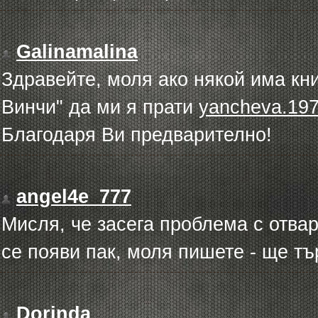
Galinamalina
Здравейте, моля ако някой има кн
Винчи" да ми я прати
yancheva.19
Благодаря Ви предварително!
angel4e_777
Мисля, че засега проблема с отва
се появи пак, моля пишете - ще тъ
Dorinda