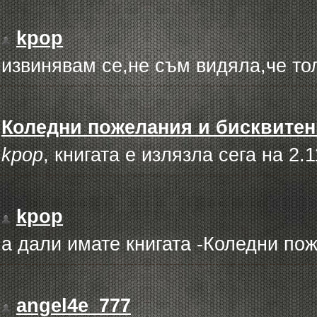
kpop
извинявам се,не съм видяла,че то
Коледни пожелания и бисквитен
kpop
, книгата е излязла сега на 2
kpop
а дали имате книгата -Коледни по
angel4e_777