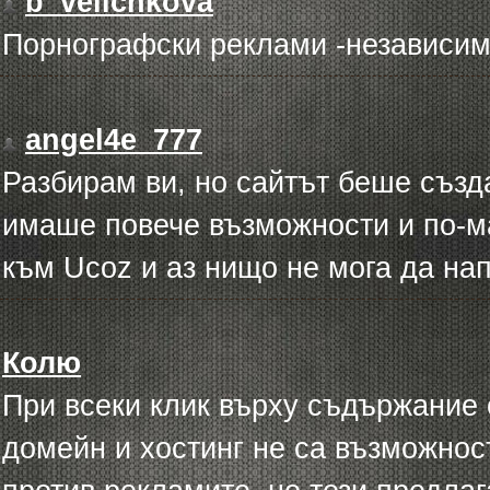
b_velichkova
Порнографски реклами -независимо
angel4e_777
Разбирам ви, но сайтът беше създа
имаше повече възможности и по-ма
към Ucoz и аз нищо не мога да на
Колю
При всеки клик върху съдържание 
домейн и хостинг не са възможно