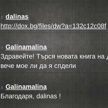
dalinas
http://dox.bg/files/dw?a=132c12c08f
Galinamalina
Здравейте! Търся новата книга на 
вече мое ли да я спдели
Galinamalina
Благодаря, dalinas !