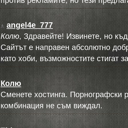
против рекламите, но тези предлаг
angel4e_777
Колю
, Здравейте! Извинете, но к
Сайтът е направен абсолютно добр
като хоби, възможностите стигат з
Колю
Сменете хостинга. Порнографски ре
комбинация не съм виждал.