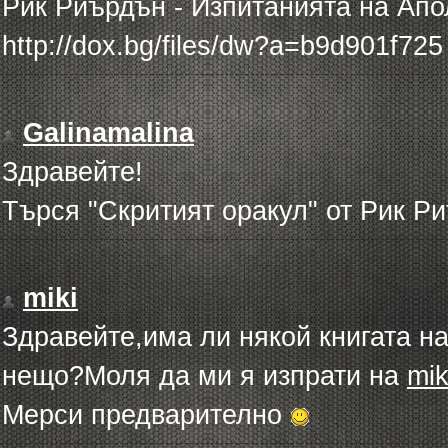
Рик Риърдън - Изпитанията на Апол
http://dox.bg/files/dw?a=b9d901f725
Galinamalina
Здравейте!
Търся "Скритият оракул" от Рик Р
miki
Здравейте,има ли някой книгата н
нещо?Моля да ми я изпрати на
mik
Мерси предварително