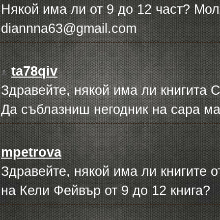
Някой има ли от 9 до 12 част? Моля
diannna63@gmail.com
ta78qiv
Здравейте, някой има ли книгита С
Да съблазниш негодник на сара м
mpetrova
Здравейте, някой има ли книгите 
на Кели Фейвър от 9 до 12 книга?