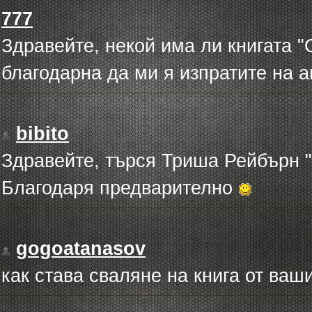
777
Здравейте, некой има ли книгата 
благодарна да ми я изпратите на 
bibito
Здравейте, търся Триша Рейбърн 
Благодаря предварително
gogoatanasov
как става сваляне на книга от ваш