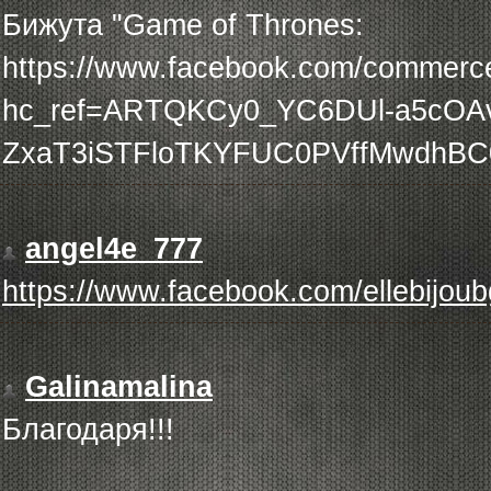
Бижута "Game of Thrones:
https://www.facebook.com/commerc
hc_ref=ARTQKCy0_YC6DUl-a5cOA
ZxaT3iSTFloTKYFUC0PVffMwdhB
angel4e_777
https://www.facebook.com/ellebijoub
Galinamalina
Благодаря!!!