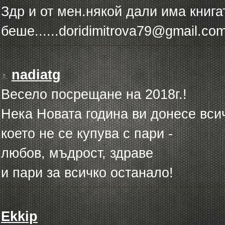
Здр и от мен.някой дали има кни
беше......doridimitrova79@gmail.co
nadiatg
Весело посрещане на 2018г.!
Нека Новата година ви донесе вси
което не се купува с пари -
любов, мъдрост, здраве
и пари за всичко останало!
Ekkip