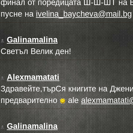
финал от поредицата Ш-Ш-ШТ на Б
пусне на
ivelina_baycheva@mail.bg
Galinamalina
Светъл Велик ден!
Alexmamatati
Здравейте,търСя книгите на Джен
предварително
ale
alexmamatati
Galinamalina