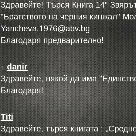
Здравейте! Търся Книга 14" Звярът
"Братството на черния кинжал" Мол
Yancheva.1976@abv.bg
Благодаря предварително!
danir
Здравейте, някой да има "Единств
Благодаря!
Titi
Здравейте, търся книгата : „Сред