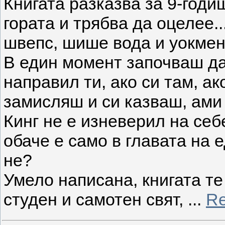
Книгата разказва за 9-годи
гората и трябва да оцелее...
швепс, шише вода и уокмен
В един момент започваш да
направил ти, ако си там, ак
замисляш и си казваш, ами 
Кинг не е изневерил на себ
обаче е само в главата на 
не?
Умело написана, книгата те
студен и самотен свят,
...
Re