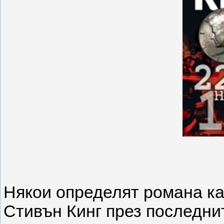
Някои определят романа ка
Стивън Кинг през последнит