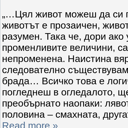
„…Цял живот можеш да си п
животът е прозаичен, живо
разумен. Така че, дори ако
променливите величини, са
непроменена. Наистина вяр
следователно съществувам
брада… Всичко това е логи
погледнеш в огледалото, щ
преобърнато наопаки: ляво
половина – смахната, друга
Read more »