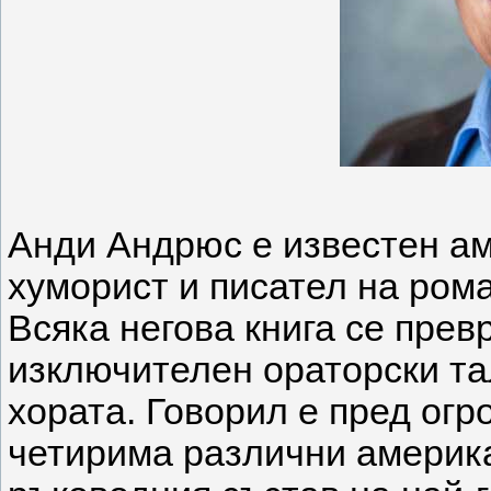
Анди Андрюс е известен ам
хуморист и писател на ром
Всяка негова книга се пре
изключителен ораторски та
хората. Говорил е пред огр
четирима различни америка