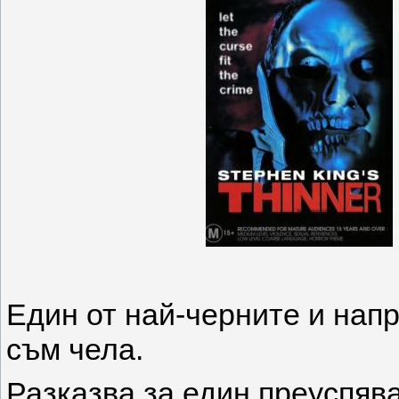
Един от най-черните и напр
съм чела.
Разказва за един преуспява