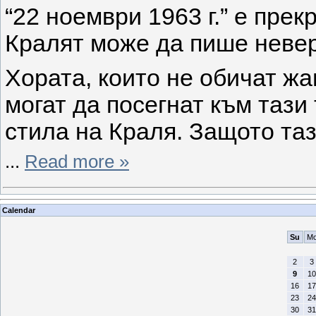
“22 ноември 1963 г.” е прек
Кралят може да пише невер
Хората, които не обичат жа
могат да посегнат към тази
стила на Краля. Защото таз
...
Read more »
Calendar
Su
M
2
3
9
10
16
17
23
24
30
31