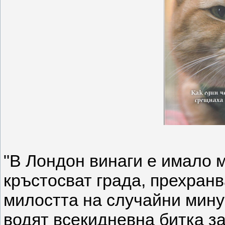
"В Лондон винаги е имало м
кръстосват града, прехранв
милостта на случайни мину
водят всекидневна битка за