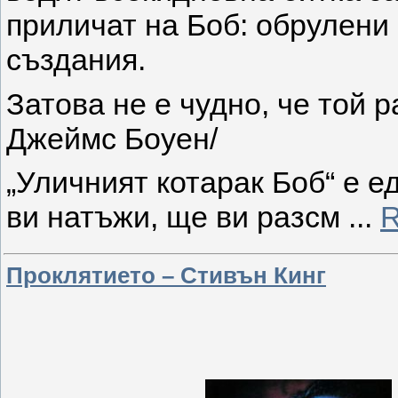
приличат на Боб: обрулени
създания.
Затова не е чудно, че той р
Джеймс Боуен/
„Уличният котарак Боб“ е е
ви натъжи, ще ви разсм
...
R
Проклятието – Стивън Кинг