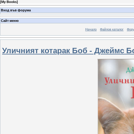
[
My Books
]
Вход във форума
Сайт меню
Начало
Файлов каталог
Фор
Уличният котарак Боб - Джеймс Б