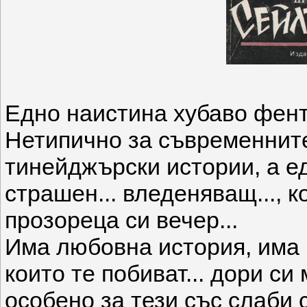
Едно наистина хубаво фент
Нетипично за съвременнит
тинейджърски истории, а ед
страшен... вледеняващ..., 
прозореца си вечер...
Има любовна история, има 
които те побиват... дори си 
особено за тези със слаби 