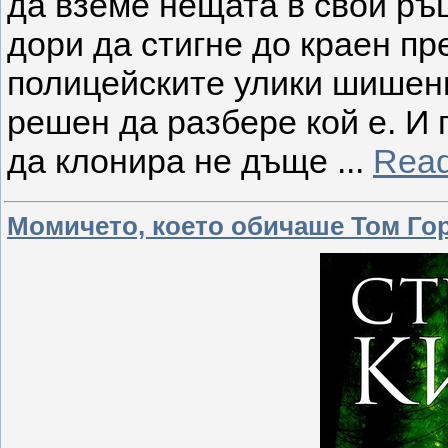
да вземе нещата в свои ръц
дори да стигне до краен пр
полицейските улики шишенц
решен да разбере кой е. И
да клонира не дъще
...
Read
Момичето, което обичаше Том Го