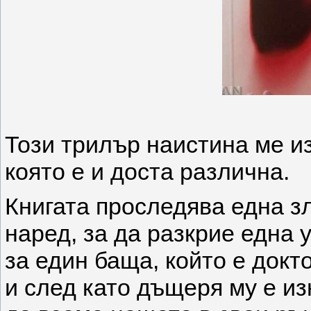
Този трилър наистина ме и
която е и доста различна.
Книгата проследява една з
наред, за да разкрие една 
за един баща, който е докт
и след като дъщеря му е из