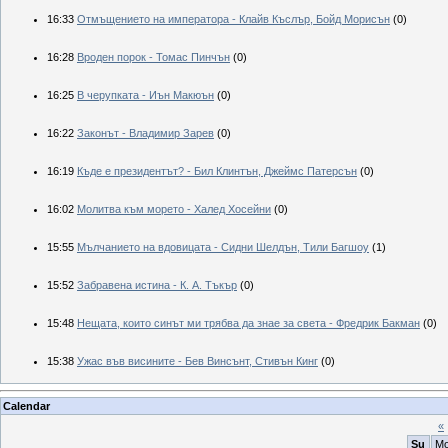
16:33
Отмъщението на императора - Клайв Къслър, Бойд Морисън
(0)
16:28
Вроден порок - Томас Пинчън
(0)
16:25
В черупката - Иън Макюън
(0)
16:22
Законът - Владимир Зарев
(0)
16:19
Къде е президентът? - Бил Клинтън, Джеймс Патерсън
(0)
16:02
Молитва към морето - Халед Хосейни
(0)
15:55
Мълчанието на вдовицата - Сидни Шелдън, Тили Багшоу
(1)
15:52
Забравена истина - К. А. Тъкър
(0)
15:48
Нещата, които синът ми трябва да знае за света - Фредрик Бакман
(0)
15:38
Ужас във висините - Бев Винсънт, Стивън Кинг
(0)
Calendar
«
Su
M