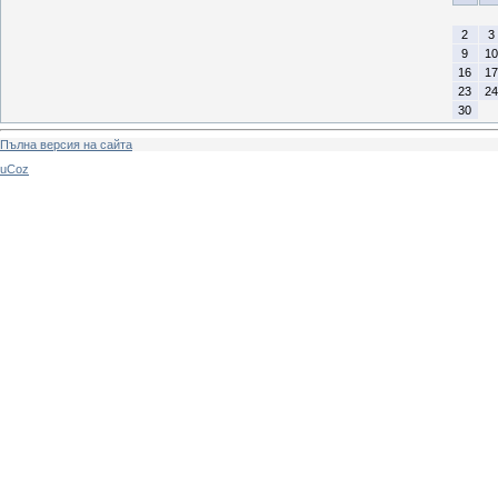
2
3
9
10
16
17
23
24
30
Пълна версия на сайта
uCoz