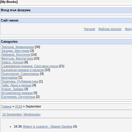
[
My Books
]
Вход във форума
Сайт меню
Начало
Файлов каталог
Фор
Categories
Трилъри. Криминални
[30]
Загадки. Мистерии
[3]
Любовни. Еротични
[14]
Фентъзи. Фантастика
[10]
Ужаси. Хоръри
[6]
Съвременни романи. Световна проза
[21]
Български романи и разкази
[10]
Психология. Самопомощ
[4]
Биографии
[1]
Политика. Публицистика
[1]
Тийн. Деца и юноши
[4]
Хумор. Забава
[3]
Исторически романи
[3]
Езотерика. Окултизъм
[2]
Главна
»
2018
»
September
19 September, Wednesday
16:36
Живот в скалите - Мария Лалева
(0)