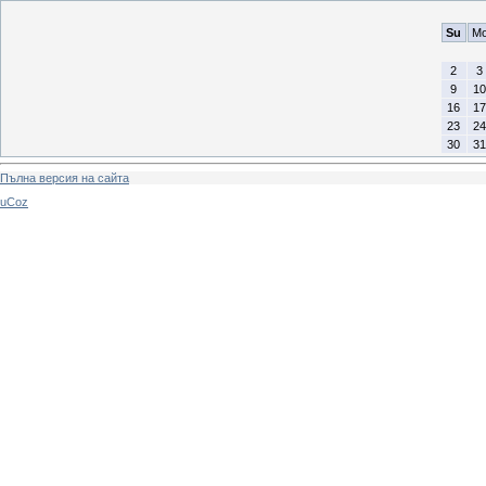
Su
M
2
3
9
10
16
17
23
24
30
31
Пълна версия на сайта
uCoz