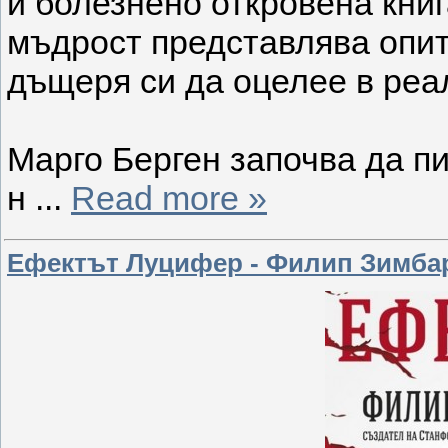
и болезнено откровена книг
мъдрост представлява опит
дъщеря си да оцелее в реал
Марго Берген започва да пи
н
...
Read more »
Ефектът Луцифер - Филип Зимба