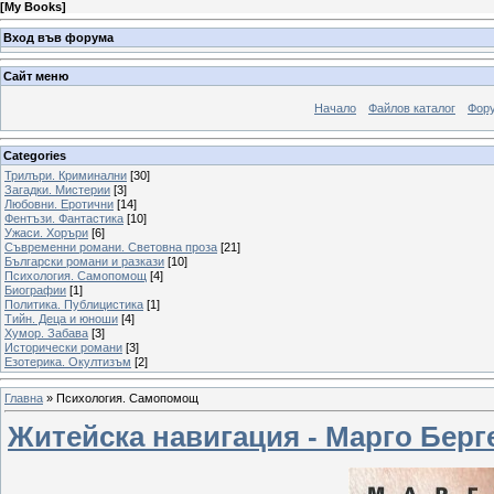
[
My Books
]
Вход във форума
Сайт меню
Начало
Файлов каталог
Фор
Categories
Трилъри. Криминални
[30]
Загадки. Мистерии
[3]
Любовни. Еротични
[14]
Фентъзи. Фантастика
[10]
Ужаси. Хоръри
[6]
Съвременни романи. Световна проза
[21]
Български романи и разкази
[10]
Психология. Самопомощ
[4]
Биографии
[1]
Политика. Публицистика
[1]
Тийн. Деца и юноши
[4]
Хумор. Забава
[3]
Исторически романи
[3]
Езотерика. Окултизъм
[2]
Главна
»
Психология. Самопомощ
Житейска навигация - Марго Берг