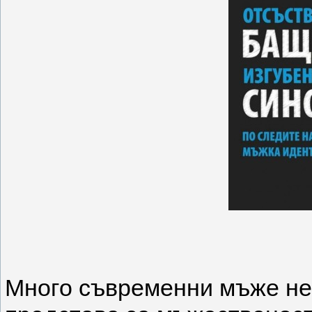
Mнoгo cъвpeмeнни мъжe нe