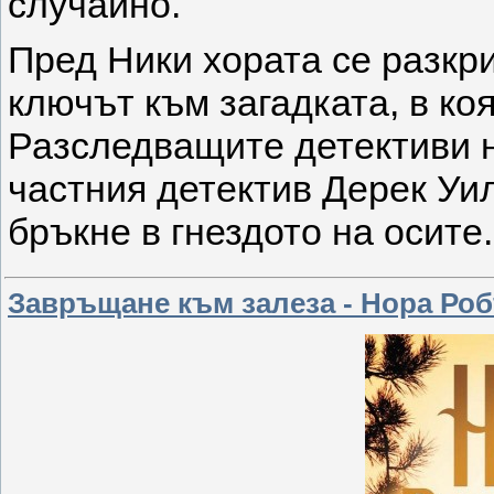
случайно.
Пред Ники хората се разкри
ключът към загадката, в коя
Разследващите детективи н
частния детектив Дерек Уил
бръкне в гнездото на осите.
Завръщане към залеза - Нора Ро