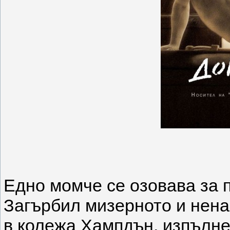
Едно момче се озовава за п
Загърбил мизерното и нена
в колежа Хампдън, изпълне