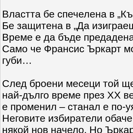
Властта бе спечелена в „Къ
Бе защитена в „Да изиграеш
Време е да бъде предадена
Само че Франсис Ъркарт мо
губи…
След броени месеци той щ
най-дълго време през XX ве
е променил – станал е по-у
Неговите избиратели обаче 
някой нов начело. Но Ъркар