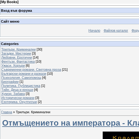
[
My Books
]
Вход във форума
Сайт меню
Начало
Файлов каталог
Фор
Categories
Трилъри. Криминални
[30]
Загадки. Мистерии
[3]
Любовни. Еротични
[14]
Фентъзи. Фантастика
[10]
Ужаси. Хоръри
[6]
Съвременни романи. Световна проза
[21]
Български романи и разкази
[10]
Психология. Самопомощ
[4]
Биографии
[1]
Политика. Публицистика
[1]
Тийн. Деца и юноши
[4]
Хумор. Забава
[3]
Исторически романи
[3]
Езотерика. Окултизъм
[2]
Главна
»
Трилъри. Криминални
Отмъщението на императора - К