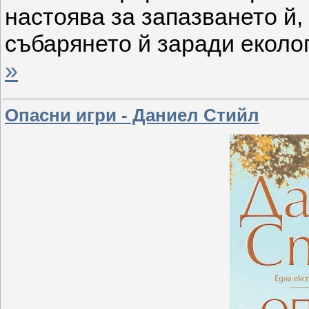
настоява за запазването й,
събарянето й заради екол
»
Опасни игри - Даниел Стийл