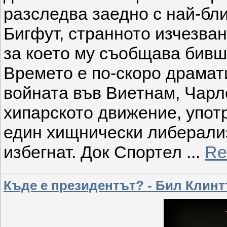
разследва заедно с най-бли
Бигфут, странното изчезва
за което му съобщава бивш
Времето е по-скоро драмати
войната във Виетнам, Чарл
хипарското движение, упот
един хищнически либерализ
избегнат. Док Спортел
...
Re
Къде е президентът? - Бил Клин