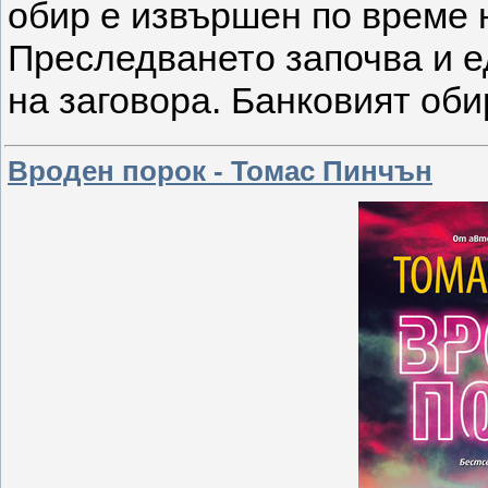
обир е извършен по време 
Преследването започва и е
на заговора. Банковият об
Вроден порок - Томас Пинчън