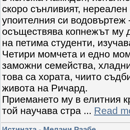
скоро сънливият, нереален 
упоителния си водовъртеж -
осъществява копнежът му д
на петима студенти, изуча
Четири момчета и едно мом
заможни семейства, хладни
това са хората, чиито съдб
живота на Ричард.
Приемането му в елитния кр
той научава стра
...
Read m
Истината - Мелани Раабе