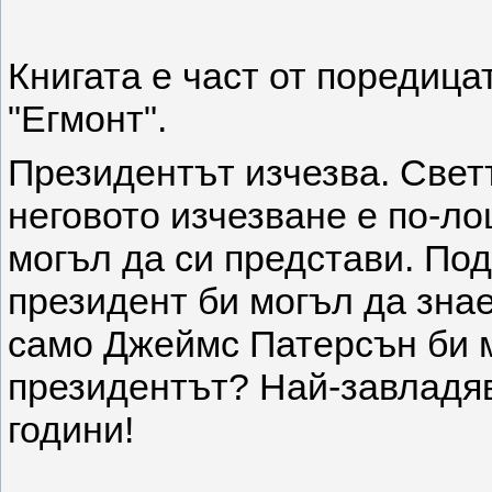
Книгата е част от поредица
"Егмонт".
Президентът изчезва. Светъ
неговото изчезване е по-ло
могъл да си представи. По
президент би могъл да зна
само Джеймс Патерсън би м
президентът? Най-завладя
години!