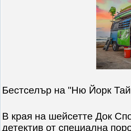
Бестселър на "Ню Йорк Тай
В края на шейсетте Док Сп
детектив от специална поро