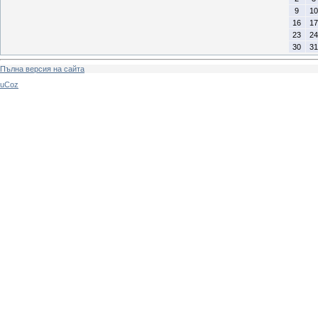
9
10
16
17
23
24
30
31
Пълна версия на сайта
uCoz