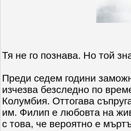
Тя не го познава. Но той зн
Преди седем години замож
изчезва безследно по врем
Колумбия. Оттогава съпруг
им. Филип е любовта на жив
с това, че вероятно е мърт