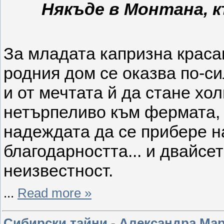
Някъде в Монтана, к
За младата капризна краса
родния дом се оказва по-с
и от мечтата й да стане хо
нетърпеливо към фермата, в
надеждата да се прибере н
благодарността... и двайсет
неизвестност.
...
Read more »
Сибирски тайни - Александра Ма